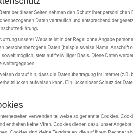
tenschutz
Betreiber dieser Seiten nehmen den Schutz Ihrer persönlichen D
onenbezogenen Daten vertraulich und entsprechend der gesetzl
nschutzerklärung.
Nutzung unserer Website ist in der Regel ohne Angabe person
en personenbezogene Daten (beispielsweise Name, Anschrift od
, soweit möglich, stets auf freiwilliger Basis. Diese Daten wer
te weitergegeben.
weisen darauf hin, dass die Datenübertragung im Internet (z.B.
erheitslücken aufweisen kann. Ein lückenloser Schutz der Daten 
okies
Internetseiten verwenden teilweise so genannte Cookies. Cook
nd enthalten keine Viren. Cookies dienen dazu, unser Angebot nu
en. Cookies sind kleine Textdateien, die auf Ihrem Rechner ab