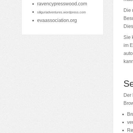
ravencypresswood.com
Die 
siliguriadventures.wordpress.com
Besu
evaassociation.org
Dies
Sie 
im E
auto
kann
Se
Der 
Brow
Br
ve
Re