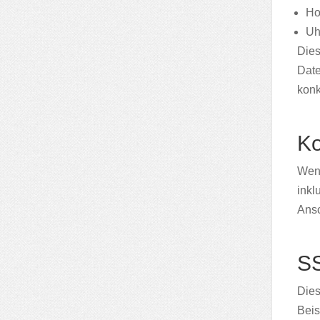
Ho
Uh
Dies
Date
konk
Ko
Wenn
inkl
Ansc
SS
Dies
Beis