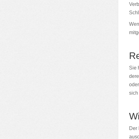
Verb
Schl
Wenn
mitg
Re
Sie 
dere
oder
sich
Wi
Der 
ausd