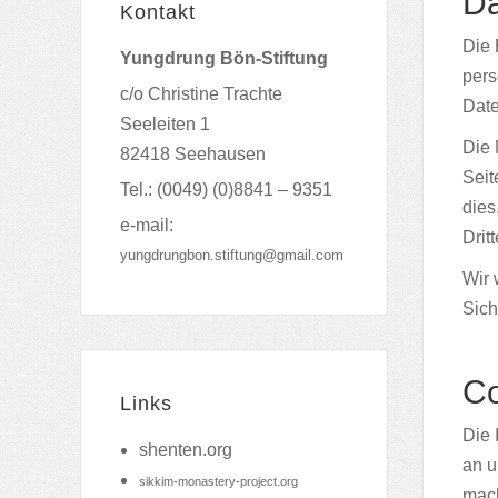
Da
Kontakt
Die 
Yungdrung Bön-Stiftung
pers
c/o Christine Trachte
Date
Seeleiten 1
Die 
82418 Seehausen
Seit
Tel.: (0049) (0)8841 – 9351
dies
e-mail:
Drit
yungdrungbon.stiftung@gmail.com
Wir 
Sich
Co
Links
Die 
shenten.org
an u
sikkim-monastery-project.org
mach