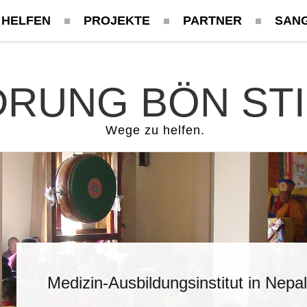
 HELFEN
PROJEKTE
PARTNER
SAN
Tise Himalayan International School 
RUNG BÖN ST
Wege zu helfen.
Medizin-Ausbildungsinstitut in Nepal