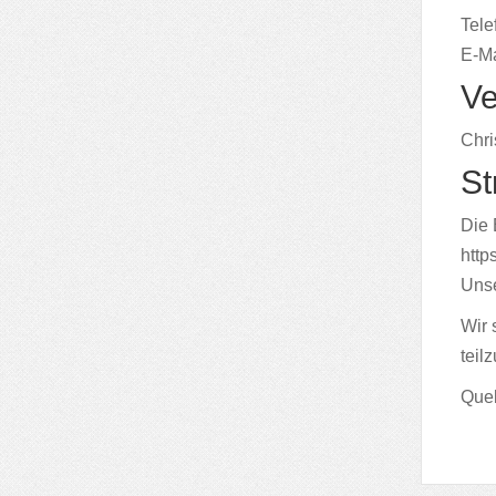
Tele
E-Ma
Ve
Chri
St
Die 
http
Unse
Wir 
teil
Quel