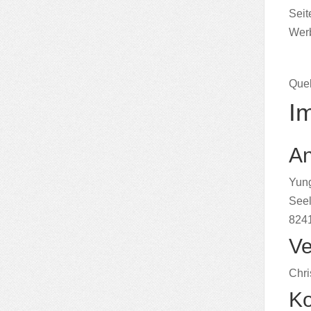
Seit
Werb
Quel
I
An
Yung
Seel
824
Ve
Chri
Ko