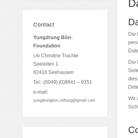
Da
Da
Contact
Die 
Yungdrung Bön-
pers
Foundation
Date
c/o Christine Trachte
Die 
Seeleiten 1
Seit
82418 Seehausen
dies
Tel.: (0049) (0)8841 – 9351
Drit
e-mail:
Wir 
yungdrungbon.stiftung@gmail.com
Sich
Co