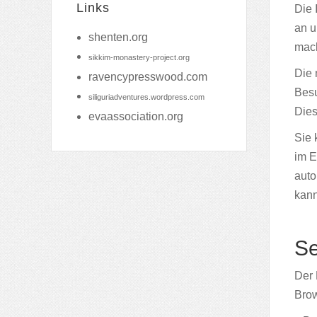
Links
Die 
an u
shenten.org
mach
sikkim-monastery-project.org
Die 
ravencypresswood.com
Besu
siliguriadventures.wordpress.com
Dies
evaassociation.org
Sie 
im E
auto
kann
Se
Der 
Brow