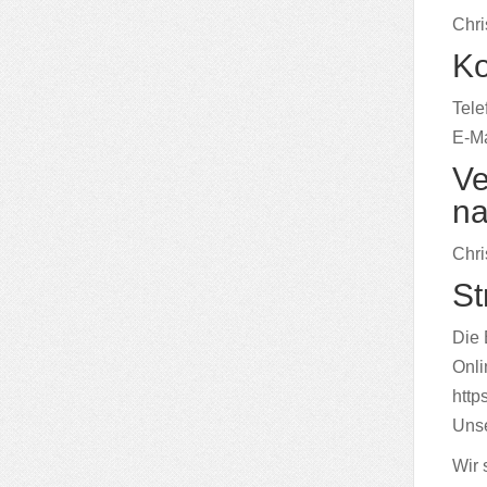
Chri
Ko
Tele
E-Ma
Ve
na
Chri
St
Die 
Onli
http
Unse
Wir 