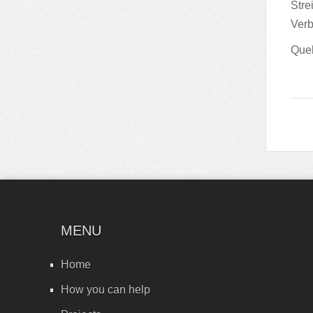
Stre
Verb
Quel
MENU
Home
How you can help