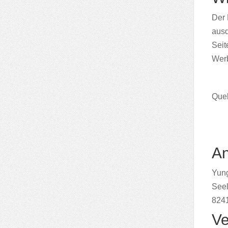
Der 
ausd
Seit
Werb
Quel
An
Yung
Seel
824
Ve