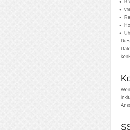
Br
ve
Re
Ho
Uh
Dies
Date
konk
Ko
Wenn
inkl
Ansc
SS