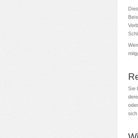
Dies
Beis
Verb
Schl
Wenn
mitg
Re
Sie 
dere
oder
sich
Wi